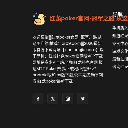
导航
手机版
知道红
欢迎莅临▓红龙poker官网-冠军之路,从
这里启航!推荐：dr09.com▓2026最新
案例中
版官方下载网址【xianlongjie.com】以
游戏文
下简称：红龙扑克poker官网版APP下载
最新注
网址是多少✔全站,全称:红龙扑克官网,极
咨询红龙
速MTT Poker赛事,下载地址是多少？
android版和ios版下载,公平竞技,畅享刺
激!红龙poker最新下载