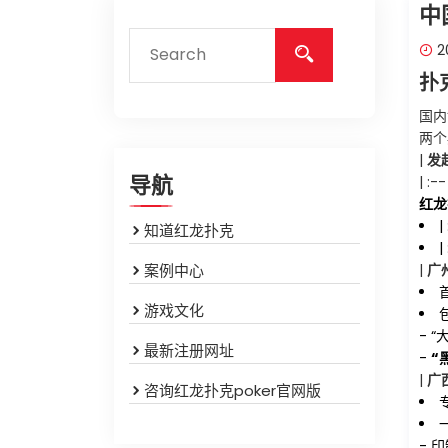
中
20
扑
国内
两个
|
发
导航
| :--
红龙
|
知道红龙扑克
| 
案例中心
|
广
游戏文化
- 
最新注册网址
-
“
|
广
咨询红龙扑克poker官网版
- 