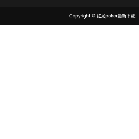
Copyright ©
红龙poker最新下载
.