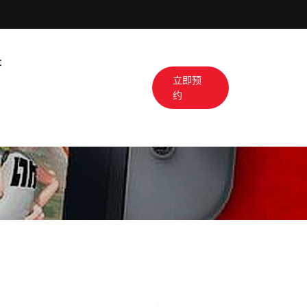
址
立即预
约