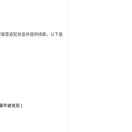
时留意逃犯信息并提供线索。以下是
事件被发现 |